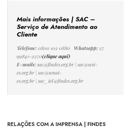
Mais informações | SAC –
Serviço de Atendimento ao
Cliente
Telefone:
0800 102 0880
Whatsapp:
27
99841-2270
(clique aqui)
E-mails:
sac@findes.org.br
|
sac@sesi-
es.org.br
|
sac@senai-
es.org.br
|
sac_iel@findes.org.br
RELAÇÕES COM A IMPRENSA | FINDES