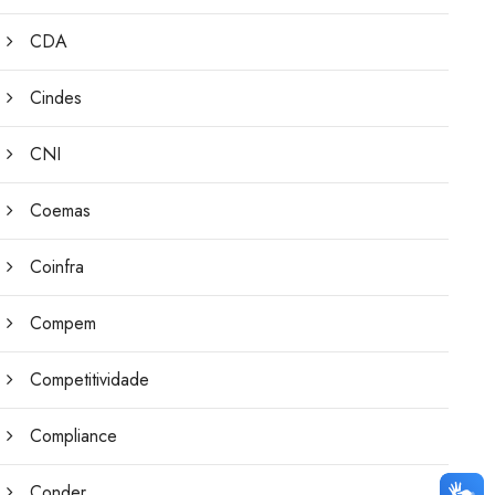
CDA
Cindes
CNI
Coemas
Coinfra
Compem
Competitividade
Compliance
Conder