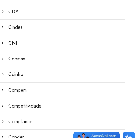
CDA
Cindes
CNI
Coemas
Coinfra
Compem
Competitividade
Compliance
Conder