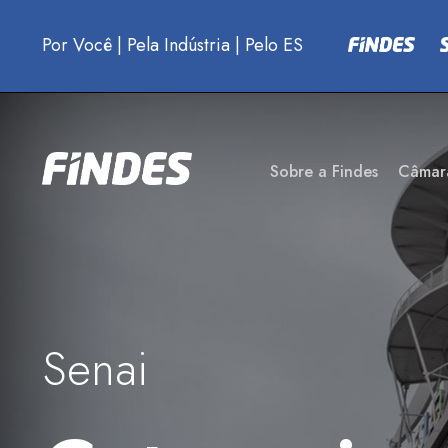
Por Você
|
Pela Indústria
|
Pelo ES
Sobre a Findes
Câmar
Senai