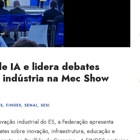
e IA e lidera debates
a indústria na Mec Show
OS
,
FINDES
,
SENAI
,
SESI
ovação industrial do ES, a Federação apresenta
ates sobre inovação, infraestrutura, educação e