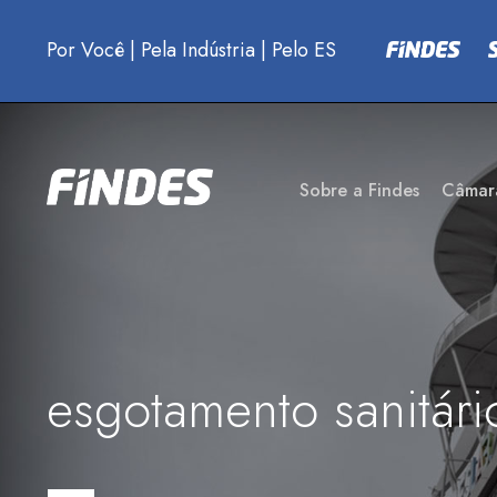
Por Você
|
Pela Indústria
|
Pelo ES
Sobre a Findes
Câmar
esgotamento sanitári