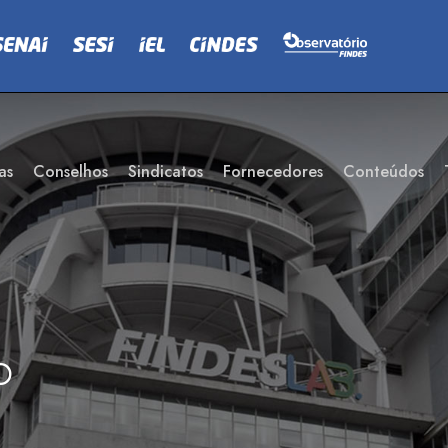
as
Conselhos
Sindicatos
Fornecedores
Conteúdos
o