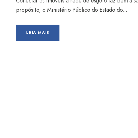
Conectar os imóveis à rede de esgoto faz bem à 
propósito, o Ministério Público do Estado do...
LEIA MAIS