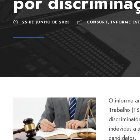
por discrimina
25 DE JUNHO DE 2025
CONSURT
,
INFORME ES
O informe an
Trabalho (T
discriminatór
indevidas a 
candidatos.