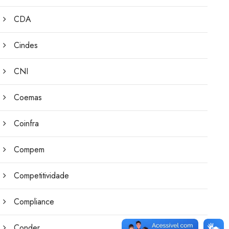
CDA
Cindes
CNI
Coemas
Coinfra
Compem
Competitividade
Compliance
Conder