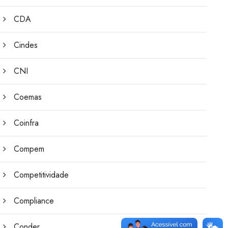
CDA
Cindes
CNI
Coemas
Coinfra
Compem
Competitividade
Compliance
Conder