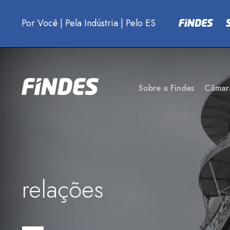
Por Você
|
Pela Indústria
|
Pelo ES
Sobre a Findes
Câmar
relações