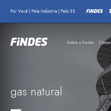
Por Você
|
Pela Indústria
|
Pelo ES
Sobre a Findes
Câmar
gas natural