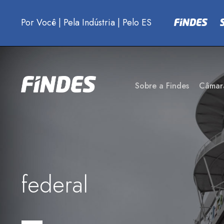
Por Você
|
Pela Indústria
|
Pelo ES
Sobre a Findes
Câmar
federal