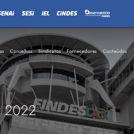
as
Conselhos
Sindicatos
Fornecedores
Conteúdos
a 2022