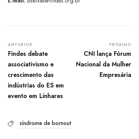
E-mail:
bseixas@findes.org.br
ANTERIOR
PRÓXIMO
Findes debate
CNI lança Fórum
associativismo e
Nacional da Mulher
crescimento das
Empresária
indústrias do ES em
evento em Linhares
síndrome de bornout