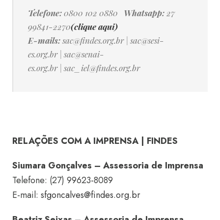
Telefone:
0800 102 0880
Whatsapp:
27
99841-2270
(clique aqui)
E-mails:
sac@findes.org.br
|
sac@sesi-
es.org.br
|
sac@senai-
es.org.br
|
sac_iel@findes.org.br
RELAÇÕES COM A IMPRENSA | FINDES
Siumara Gonçalves – Assessoria de Imprensa
Telefone: (27) 99623-8089
E-mail:
sfgoncalves@findes.org.br
Beatriz Seixas – Assessoria de Imprensa