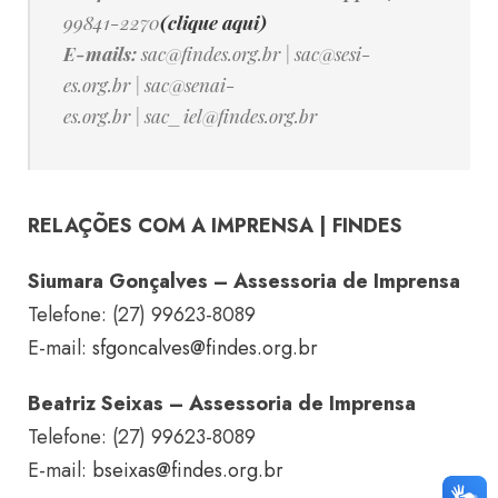
99841-2270
(clique aqui)
E-mails:
sac@findes.org.br
|
sac@sesi-
es.org.br
|
sac@senai-
es.org.br
|
sac_iel@findes.org.br
RELAÇÕES COM A IMPRENSA | FINDES
Siumara Gonçalves – Assessoria de Imprensa
Telefone: (27) 99623-8089
E-mail:
sfgoncalves@findes.org.br
Beatriz Seixas – Assessoria de Imprensa
Telefone: (27) 99623-8089
E-mail:
bseixas@findes.org.br