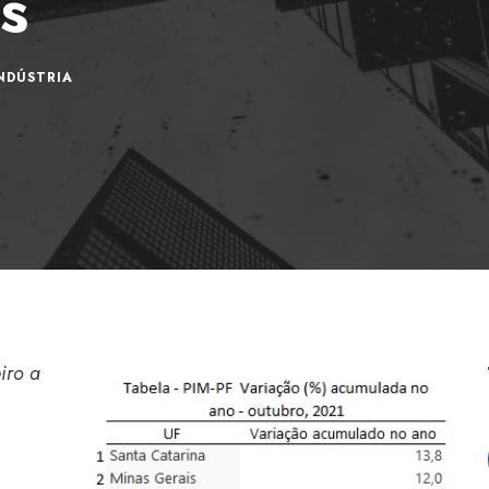
s
NDÚSTRIA
iro a