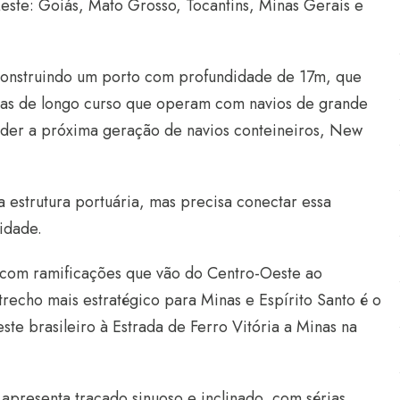
este: Goiás, Mato Grosso, Tocantins, Minas Gerais e
construindo um porto com profundidade de 17m, que
has de longo curso que operam com navios de grande
nder a próxima geração de navios conteineiros, New
a estrutura portuária, mas precisa conectar essa
vidade.
a com ramificações que vão do Centro-Oeste ao
recho mais estratégico para Minas e Espírito Santo é o
te brasileiro à Estrada de Ferro Vitória a Minas na
 apresenta traçado sinuoso e inclinado, com sérias