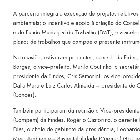
A parceria integra a execução de projetos relativo
ambientais; o incentivo e apoio à criação do Cons
e do Fundo Municipal do Trabalho (FMT); e a aceler
planos de trabalhos que compõe o presente instrum
Na ocasião, estiveram presentes, na sede da Fides,
Borges, o vice-prefeito, Murilo Coutinho, o secretá
presidente da Findes, Cris Samorini, os vice-presi
Dalla Mura e Luiz Carlos Almeida – presidente do 
(Conder).
Também participaram da reunião o Vice-president
(Compem) da Findes, Rogério Castorino, o gerente 
Dias, o chefe de gabinete da presidência, Leonardo
Meio Ambiente e Sustentabilidade (Coemas) Graciele