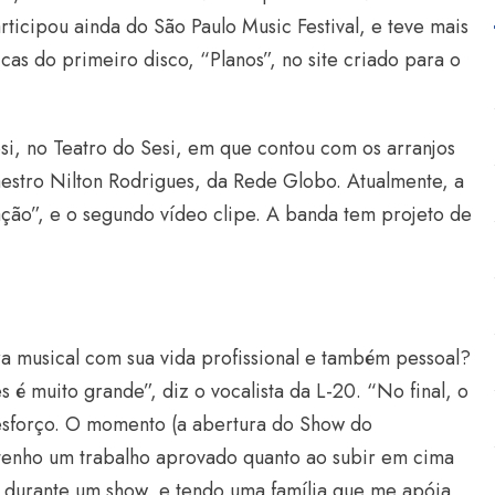
rticipou ainda do São Paulo Music Festival, e teve mais
as do primeiro disco, “Planos”, no site criado para o
i, no Teatro do Sesi, em que contou com os arranjos
estro Nilton Rodrigues, da Rede Globo. Atualmente, a
ão”, e o segundo vídeo clipe. A banda tem projeto de
ra musical com sua vida profissional e também pessoal?
s é muito grande”, diz o vocalista da L-20. “No final, o
esforço. O momento (a abertura do Show do
tenho um trabalho aprovado quanto ao subir em cima
r durante um show, e tendo uma família que me apóia