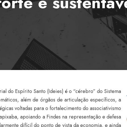
forte e sustentáv
ial do Espírito Santo (Ideies) é o “cérebro” do Sistema
máticos, além de órgãos de articulação específicos, a
gicas voltadas para o fortalecimento do associativismo
capixaba, apoiando a Findes na representação e defesa
larmente difícil do ponto de vista da economia, e ainda