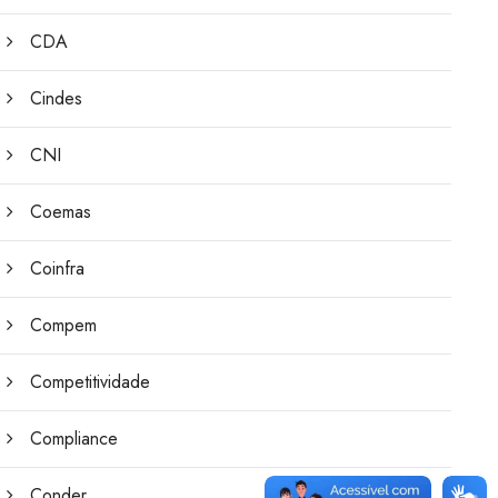
CDA
Cindes
CNI
Coemas
Coinfra
Compem
Competitividade
Compliance
Conder