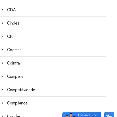
CDA
Cindes
CNI
Coemas
Coinfra
Compem
Competitividade
Compliance
Conder