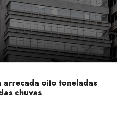
rrecada oito toneladas
 das chuvas