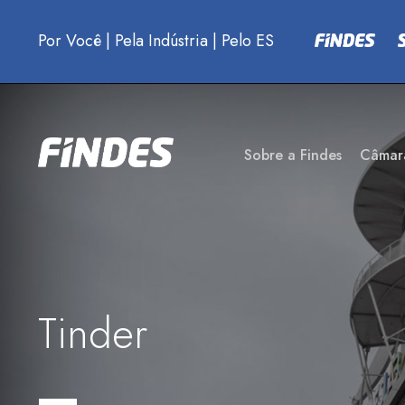
Por Você
|
Pela Indústria
|
Pelo ES
Sobre a Findes
Câmar
Tinder