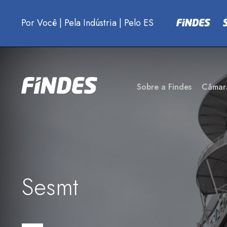
Por Você
|
Pela Indústria
|
Pelo ES
Sobre a Findes
Câmar
Sesmt