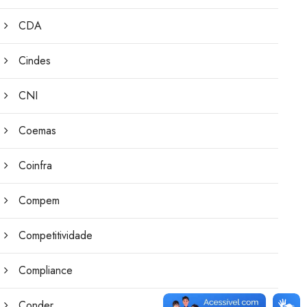
CDA
Cindes
CNI
Coemas
Coinfra
Compem
Competitividade
Compliance
Conder