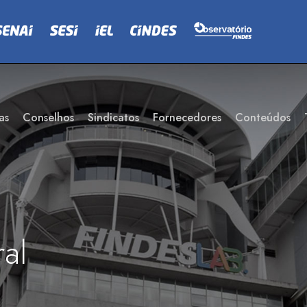
as
Conselhos
Sindicatos
Fornecedores
Conteúdos
al