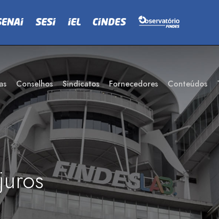
as
Conselhos
Sindicatos
Fornecedores
Conteúdos
juros