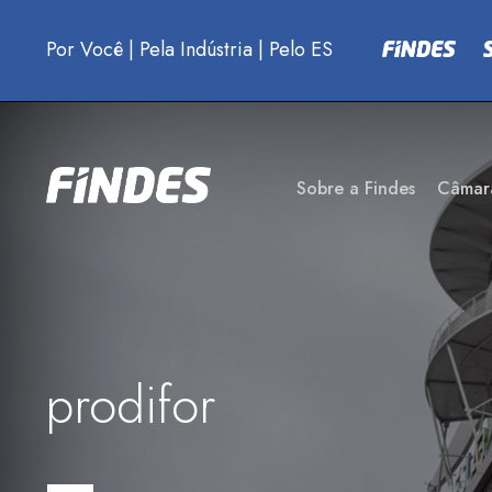
Por Você
|
Pela Indústria
|
Pelo ES
Sobre a Findes
Câmar
prodifor