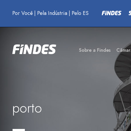
Por Você
|
Pela Indústria
|
Pelo ES
Sobre a Findes
Câmar
porto