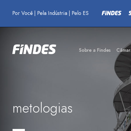
Por Você
|
Pela Indústria
|
Pelo ES
Sobre a Findes
Câmar
metologias