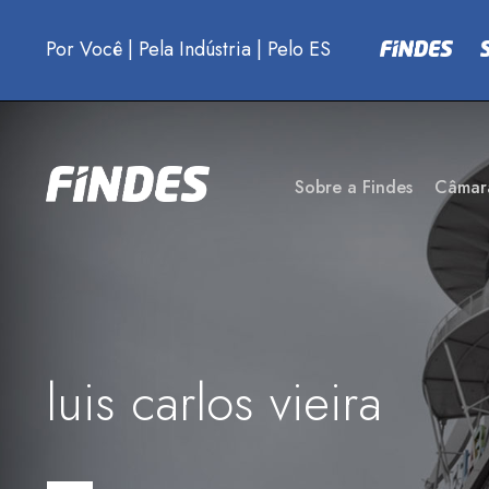
Por Você
|
Pela Indústria
|
Pelo ES
Sobre a Findes
Câmar
luis carlos vieira