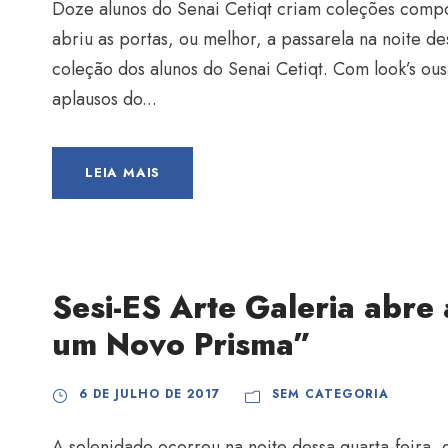
Doze alunos do Senai Cetiqt criam coleções compo
abriu as portas, ou melhor, a passarela na noite des
coleção dos alunos do Senai Cetiqt. Com look’s ous
aplausos do...
LEIA MAIS
Sesi-ES Arte Galeria abre 
um Novo Prisma”
6 DE JULHO DE 2017
SEM CATEGORIA
A solenidade ocorreu na noite dessa quarta-feira, d