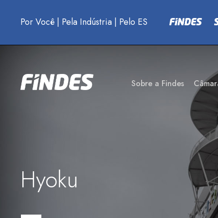
Por Você
|
Pela Indústria
|
Pelo ES
Sobre a Findes
Câmar
Hyoku