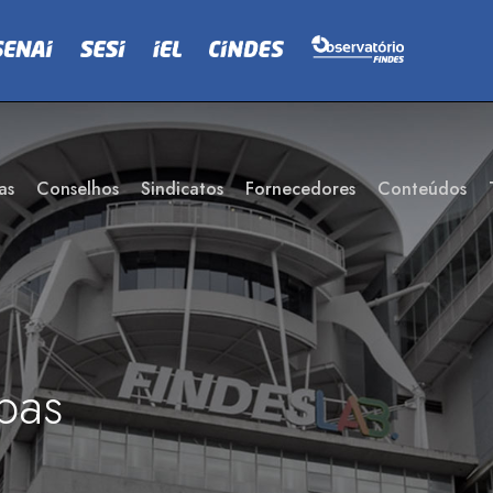
as
Conselhos
Sindicatos
Fornecedores
Conteúdos
bas