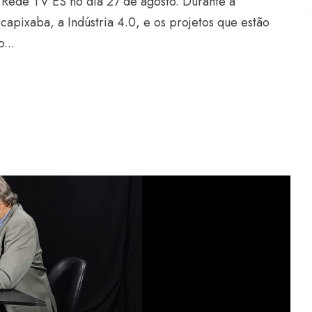
 Rede TV ES no dia 27 de agosto. Durante a
capixaba, a Indústria 4.0, e os projetos que estão
...