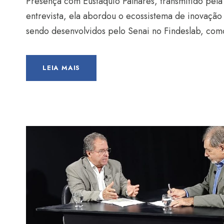
Presença com Eustáquio Palhares, transmitido pela
entrevista, ela abordou o ecossistema de inovação 
sendo desenvolvidos pelo Senai no Findeslab, como
LEIA MAIS