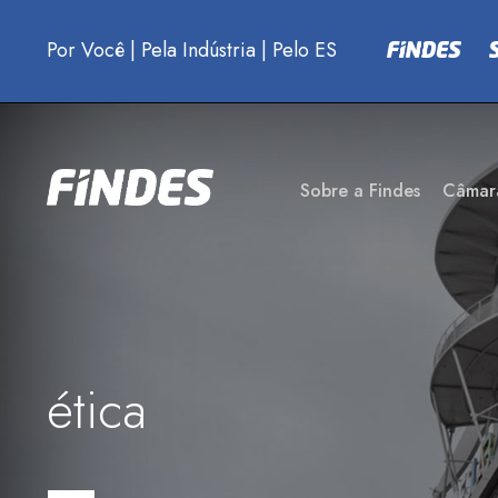
Por Você
|
Pela Indústria
|
Pelo ES
Sobre a Findes
Câmar
ética