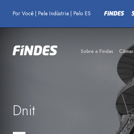
Por Você
|
Pela Indústria
|
Pelo ES
Sobre a Findes
Câmar
Dnit