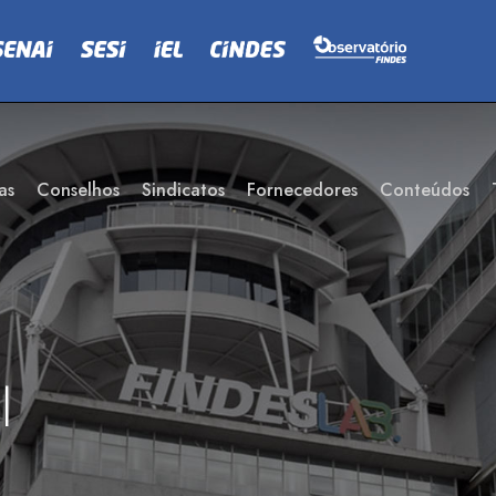
as
Conselhos
Sindicatos
Fornecedores
Conteúdos
l