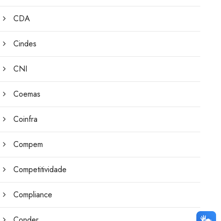
CDA
Cindes
CNI
Coemas
Coinfra
Compem
Competitividade
Compliance
Conder