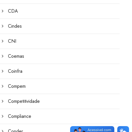
CDA
Cindes
CNI
Coemas
Coinfra
Compem
Competitividade
Compliance
Conder