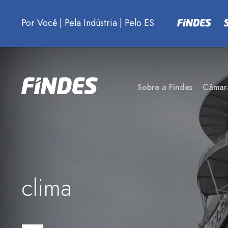
Por Você
|
Pela Indústria
|
Pelo ES
Sobre a Findes
Câmar
clima