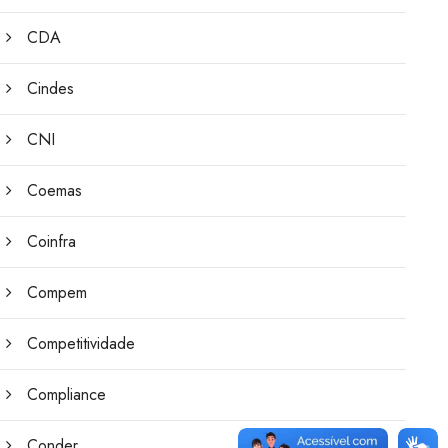
CDA
Cindes
CNI
Coemas
Coinfra
Compem
Competitividade
Compliance
Conder