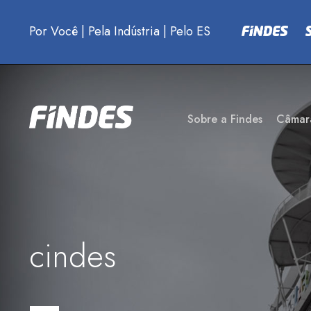
Por Você
|
Pela Indústria
|
Pelo ES
Sobre a Findes
Câmar
cindes