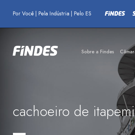
Por Você
|
Pela Indústria
|
Pelo ES
Sobre a Findes
Câmar
cachoeiro de itapemi