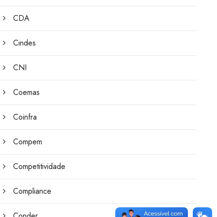
CDA
Cindes
CNI
Coemas
Coinfra
Compem
Competitividade
Compliance
Conder