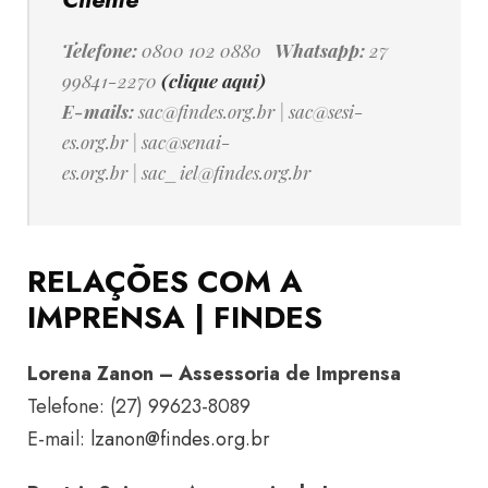
Telefone:
0800 102 0880
Whatsapp:
27
99841-2270
(clique aqui)
E-mails:
sac@findes.org.br
|
sac@sesi-
es.org.br
|
sac@senai-
es.org.br
|
sac_iel@findes.org.br
RELAÇÕES COM A
IMPRENSA | FINDES
Lorena Zanon – Assessoria de Imprensa
Telefone: (27) 99623-8089
E-mail:
lzanon@findes.org.br