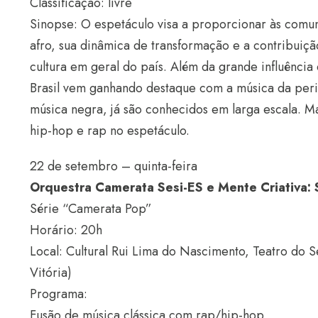
Classificação: livre
Sinopse: O espetáculo visa a proporcionar às comun
afro, sua dinâmica de transformação e a contribuição
cultura em geral do país. Além da grande influência
Brasil vem ganhando destaque com a música da perif
música negra, já são conhecidos em larga escala. M
hip-hop e rap no espetáculo.
22 de setembro – quinta-feira
Orquestra Camerata Sesi-ES e Mente Criativa
Série “Camerata Pop”
Horário: 20h
Local: Cultural Rui Lima do Nascimento, Teatro do 
Vitória)
Programa:
Fusão de música clássica com rap/hip-hop