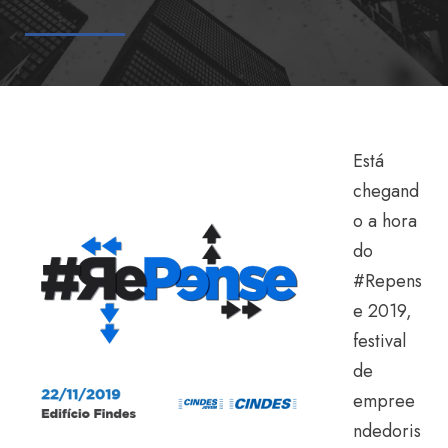
Está
chegand
o a hora
do
#Repens
e 2019,
festival
de
empree
ndedoris