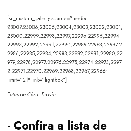
á
u
[su_custom_gallery source=”media:
d
23007,23006,23005,23004,23003,23002,23001,
i
23000,22999,22998,22997,22996,22995,22994,
o
22993,22992,22991,22990,22989,22988,22987,2
2986,22985,22984,22983,22982,22981,22980,22
979,22978,22977,22976,22975,22974,22973,2297
2,22971,22970,22969,22968,22967,22966″
limit=”21″ link=”lightbox”]
Fotos de César Bravin
- Confira a lista de