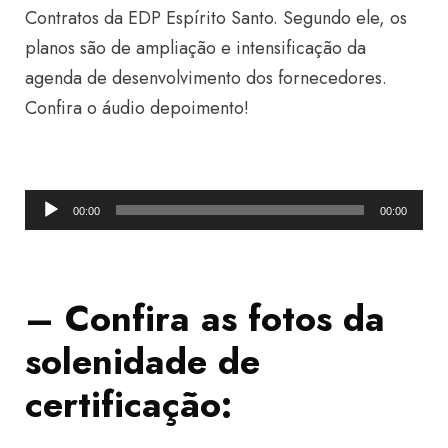
Contratos da EDP Espírito Santo. Segundo ele, os
planos são de ampliação e intensificação da
agenda de desenvolvimento dos fornecedores.
Confira o áudio depoimento!
T
00:00
00:00
o
c
a
– Confira as fotos da
d
solenidade de
o
r
certificação:
d
e