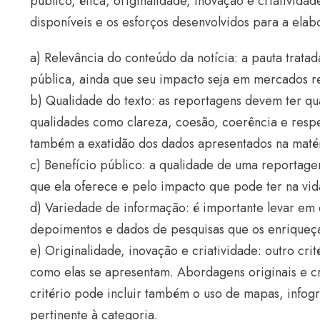
público, ética, originalidade, inovação e criativid
disponíveis e os esforços desenvolvidos para a elabo
a) Relevância do conteúdo da notícia: a pauta tratad
pública, ainda que seu impacto seja em mercados r
b) Qualidade do texto: as reportagens devem ter qua
qualidades como clareza, coesão, coerência e respe
também a exatidão dos dados apresentados na matér
c) Benefício público: a qualidade de uma reportag
que ela oferece e pelo impacto que pode ter na vid
d) Variedade de informação: é importante levar em
depoimentos e dados de pesquisas que os enriqueç
e) Originalidade, inovação e criatividade: outro cri
como elas se apresentam. Abordagens originais e cr
critério pode incluir também o uso de mapas, infogr
pertinente à categoria.