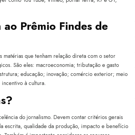
ayer como You Tube, Vimeo, portal Terra, R7 e G1,
 ao Prêmio Findes de
s matérias que tenham relação direta com o setor
égicos. São eles: macroeconomia; tributação e gasto
estrutura; educação; inovação; comércio exterior; meio
ncentivo à cultura.
as?
lência do jornalismo. Devem contar critérios gerais
a escrita, qualidade da produção, impacto e benefício