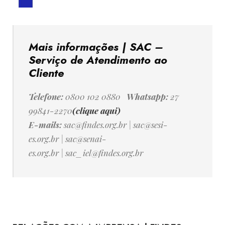
Mais informações | SAC –
Serviço de Atendimento ao
Cliente
Telefone:
0800 102 0880
Whatsapp:
27
99841-2270
(clique aqui)
E-mails:
sac@findes.org.br
|
sac@sesi-
es.org.br
|
sac@senai-
es.org.br
|
sac_iel@findes.org.br