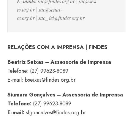
E-mails:
sac@findes.org.br
|
sac@sesi-
es.org.br
|
sac@senai-
es.org.br
|
sac_iel@findes.org.br
RELAÇÕES COM A IMPRENSA | FINDES
Beatriz Seixas – Assessoria de Imprensa
Telefone: (27) 99623-8089
E-mail:
bseixas@findes.org.br
Siumara Gonçalves – Assessoria de Imprensa
Telefone:
(27) 99623-8089
E-mail:
sfgoncalves@findes.org.br