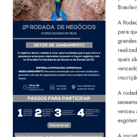
Brasile
A Rodad
para qu
grandes
realiza
quais s
vencedo
inscriç
A rodad
saneame
venceu 
esgotam
A inici