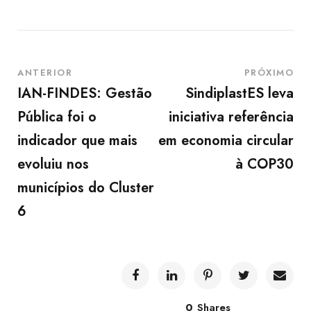
o
c
a
d
ANTERIOR
PRÓXIMO
o
IAN-FINDES: Gestão
SindiplastES leva
r
Pública foi o
iniciativa referência
d
indicador que mais
em economia circular
e
evoluiu nos
à COP30
á
municípios do Cluster
u
d
6
i
o
0
Shares